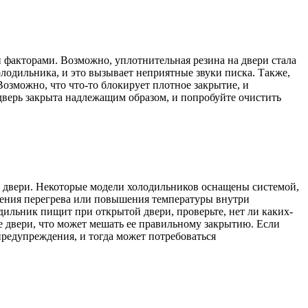
 факторами. Возможно, уплотнительная резина на двери стала
олодильника, и это вызывает неприятные звуки писка. Также,
озможно, что что-то блокирует плотное закрытие, и
 дверь закрыта надлежащим образом, и попробуйте очистить
й двери. Некоторые модели холодильников оснащены системой,
ращения перегрева или повышения температуры внутри
ильник пищит при открытой двери, проверьте, нет ли каких-
е двери, что может мешать ее правильному закрытию. Если
предупреждения, и тогда может потребоваться