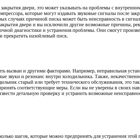
 закрытия двери, это может указывать на проблемы с внутренн
мпрессора, которые могут издавать звуковые сигналы после зак
ых случаях причиной писка может быть неисправность в сигналь
закрытия двери и вы исключили другие возможные причины, рек
точной диагностики и устранения проблемы. Они смогут произв
и прекратить назойливый писк.
ь вызван и другими факторами. Например, неправильная устан
ные звуки и резонанс внутри холодильника. Также, некачествен
дильник старый или требует технического обслуживания, это та
принять соответствующие меры. Если вы не уверены в своих нав
оизвести детальную проверку и устранить возможные неисправно
колько шагов, которые можно предпринять для устранения этой 