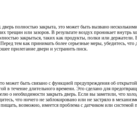
 дверь полностью закрыта, это может быть вызвано несколькими
х трещин или зазоров. В результате воздух проникает внутрь х
лностью закрыться, таких как продукты, полки или держатели. В
 Перед тем как принимать более серьезные меры, убедитесь, что
рошее прилегание двери и устранить писк.
 это может быть связано с функцией предупреждения об открыто
рытой в течение длительного времени. Это сделано для предотв
ю о необходимости закрыть дверь. Если вы заметили, что холод
тесь, что ничего не заблокировано или не застряло в механизм
 пищать, возможно, имеется проблема с датчиком или системой 