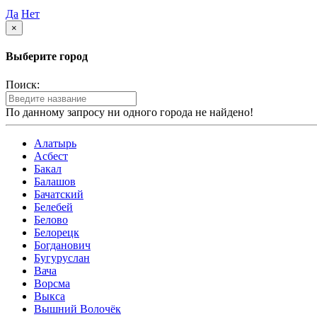
Да
Нет
×
Выберите город
Поиск:
По данному запросу ни одного города не найдено!
Алатырь
Асбест
Бакал
Балашов
Бачатский
Белебей
Белово
Белорецк
Богданович
Бугуруслан
Вача
Ворсма
Выкса
Вышний Волочёк