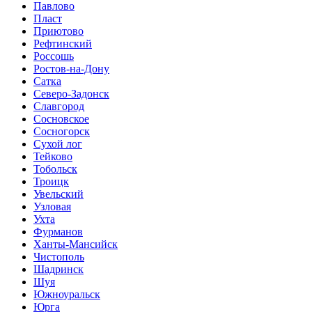
Павлово
Пласт
Приютово
Рефтинский
Россошь
Ростов-на-Дону
Сатка
Северо-Задонск
Славгород
Сосновское
Сосногорск
Сухой лог
Тейково
Тобольск
Троицк
Увельский
Узловая
Ухта
Фурманов
Ханты-Мансийск
Чистополь
Шадринск
Шуя
Южноуральск
Юрга