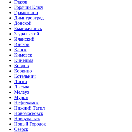
Глазов
Горячий Ключ
Грамотеино
Димитровград
Донской
Еманжелинск
Зауральский
Иланский
Инской
Канск
Кимовск
Кинешма
Ковров
Коркино
Котельнич
Лиски
Лысьва
Мелеуз
Муром
Нефтекамск
Нижний Тагил
Новомосковск
Новоуральск
Новый Городок
Озёрск