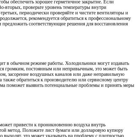
тобы обеспечить хорошее герметичное закрытие. Если
Во-вторых, проверьте уровень температуры внутри
-третьих, периодически проверяйте и чистите вентиляторы и
продолжается, рекомендуется обратиться к профессиональному
и предложить соответствующие решения для восстановления
дит в обычном режиме работы. Холодильники могут издавать
ится громким, постоянным или непривычным, это может быть
ом, засорение воздушных каналов или даже неправильную
 а также обратиться к производителю или сервисному центру
ума поможет выявить потенциальные проблемы и принять меры
 может привести к проникновению воздуха внутрь
стой метод. Положите лист бумаги или долларовую купюру
о выходят, это может указывать на проблему с плотностью