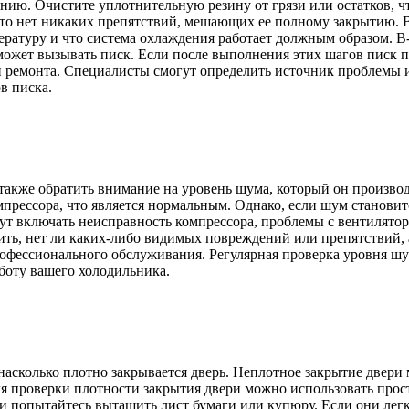
нию. Очистите уплотнительную резину от грязи или остатков, ч
 что нет никаких препятствий, мешающих ее полному закрытию. 
ературу и что система охлаждения работает должным образом. В
 может вызывать писк. Если после выполнения этих шагов писк 
и ремонта. Специалисты смогут определить источник проблемы 
в писка.
также обратить внимание на уровень шума, который он произво
омпрессора, что является нормальным. Однако, если шум станов
 включать неисправность компрессора, проблемы с вентилятор
рить, нет ли каких-либо видимых повреждений или препятствий,
офессионального обслуживания. Регулярная проверка уровня ш
боту вашего холодильника.
насколько плотно закрывается дверь. Неплотное закрытие двери
ля проверки плотности закрытия двери можно использовать про
и попытайтесь вытащить лист бумаги или купюру. Если они легк